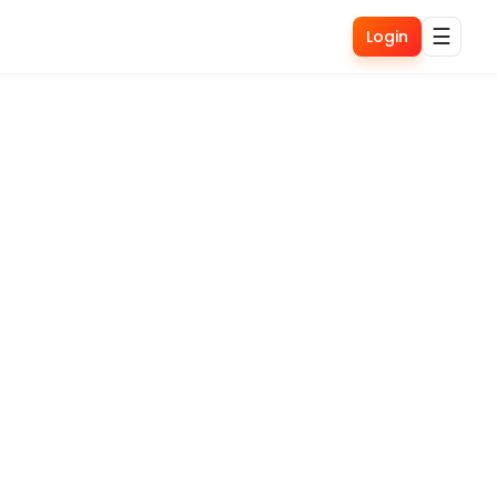
☰
Login