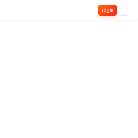
☰
Login